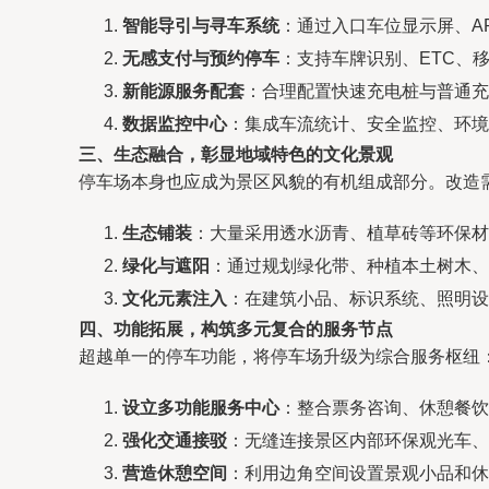
智能导引与寻车系统
：通过入口车位显示屏、A
无感支付与预约停车
：支持车牌识别、ETC、
新能源服务配套
：合理配置快速充电桩与普通充
数据监控中心
：集成车流统计、安全监控、环境
三、生态融合，彰显地域特色的文化景观
停车场本身也应成为景区风貌的有机组成部分。改造
生态铺装
：大量采用透水沥青、植草砖等环保材
绿化与遮阳
：通过规划绿化带、种植本土树木、
文化元素注入
：在建筑小品、标识系统、照明设
四、功能拓展，构筑多元复合的服务节点
超越单一的停车功能，将停车场升级为综合服务枢纽
设立多功能服务中心
：整合票务咨询、休憩餐饮
强化交通接驳
：无缝连接景区内部环保观光车、
营造休憩空间
：利用边角空间设置景观小品和休