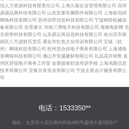
信人力资源科技有限责任公司
上海久燊企业管理有限公司
深圳
鼎源品善科技有限公司
山东宏泰车辆部件有限公司
上海俞倪拭
网络科技有限公司
苏州亦昂信息科技有限公司
宁波桐胜机械设
备有限公司
全景展示
河南三博电子科技有限公司
海南电影网
北
京拼奔科技有限公司
山东易云风信息科技有限公司
哈尔滨市南
岗区八方进财百货店
通化市红色文化培训有限公司
宝链（杭
州）网络科技有限公司
杭州意合你电子商务有限公司
上海浦珠
音网络科技有限公司
佛山市安盛建材有限公司
礼品花卉销售
袁
州区辞锐电子商务工作室
金寨骏泰职业培训学校
上海淘惠信息
技术有限公司
宜春兴发实业有限公司
宁波企星会计服务有限公
司
电话：1533350**
地址：太原市小店区南内环街480号盛伟大厦9层B户