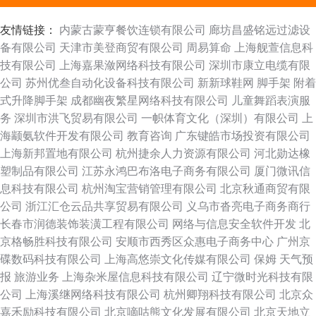
友情链接：
内蒙古蒙亨餐饮连锁有限公司
廊坊昌盛铭远过滤设
备有限公司
天津市美登商贸有限公司
周易算命
上海舰萱信息科
技有限公司
上海嘉果潋网络科技有限公司
深圳市康立电缆有限
公司
苏州优叁自动化设备科技有限公司
新新球鞋网
脚手架
附着
式升降脚手架
成都幽夜繁星网络科技有限公司
儿童舞蹈表演服
务
深圳市洪飞贸易有限公司
一帜体育文化（深圳）有限公司
上
海颛氨软件开发有限公司
教育咨询
广东键皓市场投资有限公司
上海新邦置地有限公司
杭州捷余人力资源有限公司
河北勋达橡
塑制品有限公司
江苏永鸿巴布洛电子商务有限公司
厦门微讯信
息科技有限公司
杭州淘宝营销管理有限公司
北京秋通商贸有限
公司
浙江汇仓云品共享贸易有限公司
义乌市沓亮电子商务商行
长春市润德装饰装潢工程有限公司
网络与信息安全软件开发
北
京格畅胜科技有限公司
安顺市西秀区众惠电子商务中心
广州京
碟数码科技有限公司
上海高悠崇文化传媒有限公司
保姆
天气预
报
旅游业务
上海杂米屋信息科技有限公司
辽宁微时光科技有限
公司
上海溪继网络科技有限公司
杭州卿翔科技有限公司
北京众
嘉禾励科技有限公司
北京嘀咕熊文化发展有限公司
北京天地立